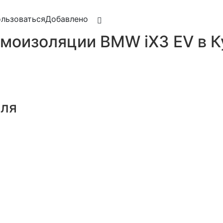
льзоваться
Добавлено
моизоляции BMW iX3 EV в К
иля