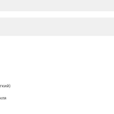
гкий)
иля