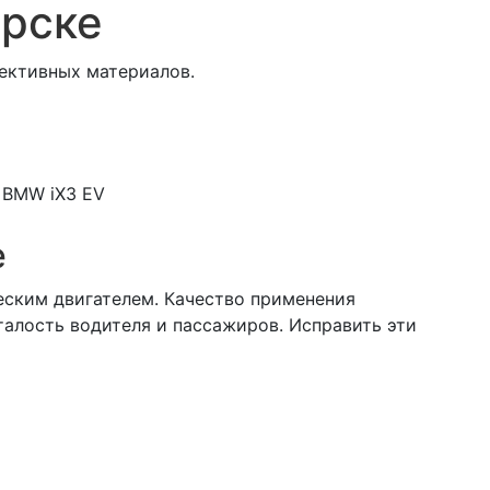
урске
ективных материалов.
BMW iX3 EV
е
еским двигателем. Качество применения
алость водителя и пассажиров. Исправить эти