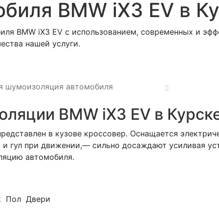
биля BMW iX3 EV в К
иля BMW iX3 EV с использованием, современных и эфф
ества нашей услуги.
я шумоизоляция автомобиля
ляции BMW iX3 EV в Курск
редставлен в кузове кроссовер. Оснащается электрич
и гул при движении,— сильно досаждают усиливая уст
ляцию автомобиля.
к
Пол
Двери