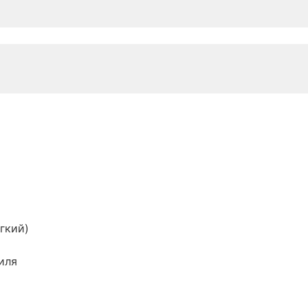
гкий)
иля