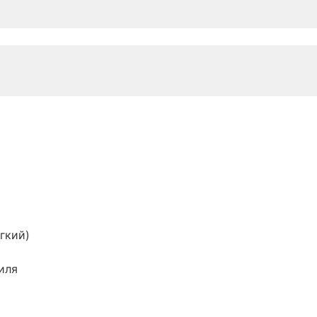
гкий)
иля