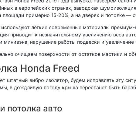
ктвэн Honda Freed 2019 года выпуска. Разберем салон
дённых в европейских странах, заводская шумоизоляци
а площади примерно 15-20%, а на дверях и потолке — о
е используют лёгкие современные материалы премиум-к
я приводит к незначительному увеличению веса автом
и минивэна, нарушение работы подвески и увеличение 
ельно очищаем поверхности от остатков мастики и об
лка Honda Freed
ет штатный вибро изолятор, будем исправлять эту сит
мы, в дождливую погоду крыша перестанет быть бараб
и потолка авто