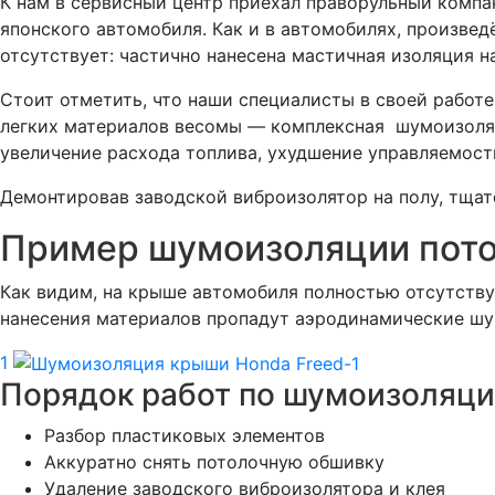
К нам в сервисный центр приехал праворульный компа
японского автомобиля. Как и в автомобилях, произве
отсутствует: частично нанесена мастичная изоляция н
Стоит отметить, что наши специалисты в своей работ
легких материалов весомы — комплексная шумоизоляци
увеличение расхода топлива, ухудшение управляемост
Демонтировав заводской виброизолятор на полу, тщат
Пример шумоизоляции пото
Как видим, на крыше автомобиля полностью отсутству
нанесения материалов пропадут аэродинамические шу
1
Порядок работ по шумоизоляци
Разбор пластиковых элементов
Аккуратно снять потолочную обшивку
Удаление заводского виброизолятора и клея