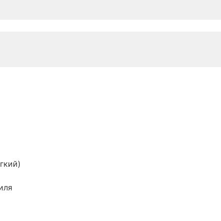
гкий)
иля