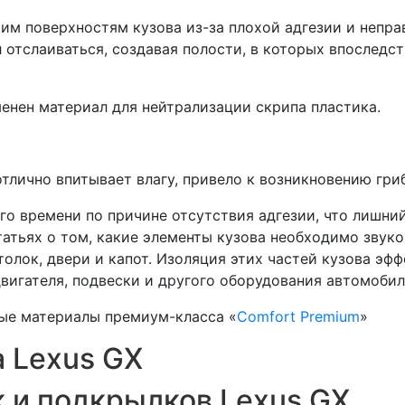
им поверхностям кузова из-за плохой адгезии и непра
 отслаиваться, создавая полости, в которых впоследств
енен материал для нейтрализации скрипа пластика.
тлично впитывает влагу, привело к возникновению гриб
о времени по причине отсутствия адгезии, что лишни
тьях о том, какие элементы кузова необходимо звукои
толок, двери и капот. Изоляция этих частей кузова э
вигателя, подвески и другого оборудования автомобил
ые материалы премиум-класса «
Comfort Premium
»
 Lexus GX
 и подкрылков Lexus GX