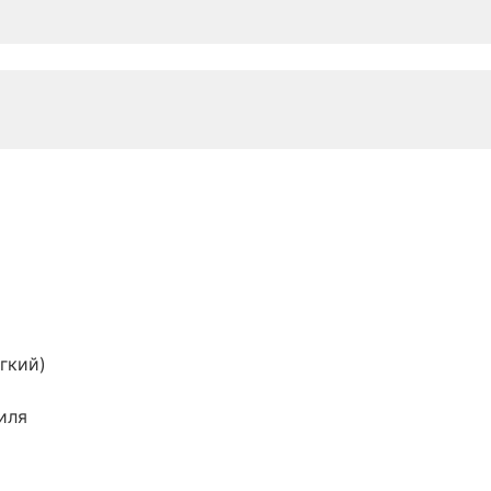
гкий)
иля