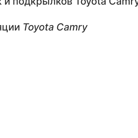
 и подкрылков Toyota Camr
яции
Toyota Camry