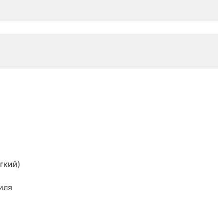
гкий)
иля