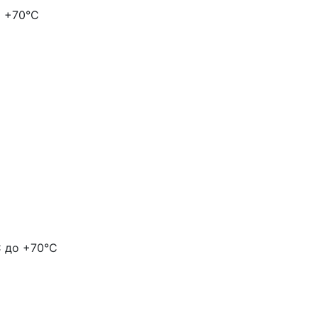
о +70°C
С до +70°С