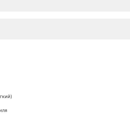
гкий)
иля