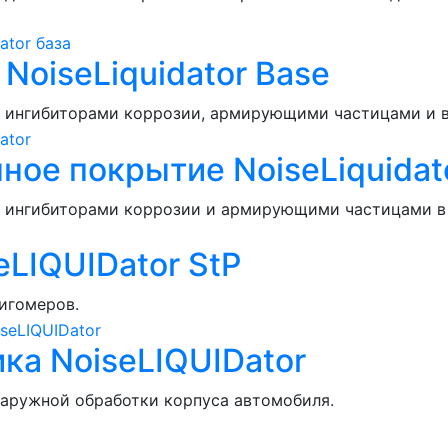
oiseLiquidator Base
с ингибиторами коррозии, армирующими частицами и 
ое покрытие NoiseLiquidat
с ингибиторами коррозии и армирующими частицами в 
LIQUIDator StP
игомеров.
а NoiseLIQUIDator
аружной обработки корпуса автомобиля.